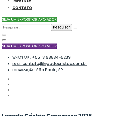
IMPRENSA
CONTATO
SEJA UM EXPOSITOR APOIADOR
SEJA UM EXPOSITOR APOIADOR
+55 13 98834-5239
WHATSAPP :
contato@legadocristao.com.br
EMAIL:
São Paulo, SP
LOCALIZAÇÃO:
Legado Cristão
Congresso 2026