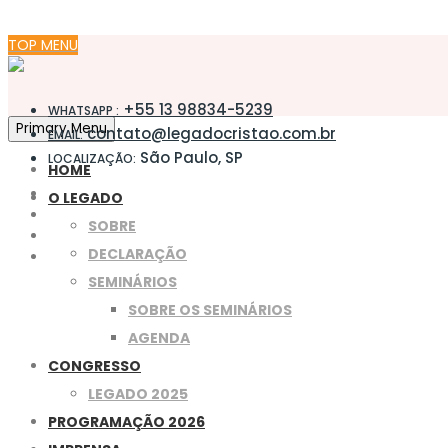
TOP MENU
+55 13 98834-5239
WHATSAPP :
Primary Menu
contato@legadocristao.com.br
EMAIL:
São Paulo, SP
LOCALIZAÇÃO:
HOME
O LEGADO
SOBRE
DECLARAÇÃO
SEMINÁRIOS
SOBRE OS SEMINÁRIOS
AGENDA
CONGRESSO
LEGADO 2025
PROGRAMAÇÃO 2026