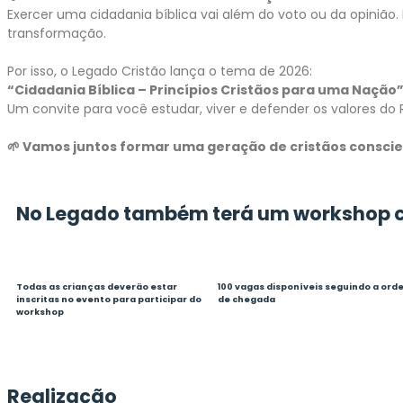
Exercer uma cidadania bíblica vai além do voto ou da opinião. É 
transformação.
Por isso, o Legado Cristão lança o tema de 2026:
“Cidadania Bíblica – Princípios Cristãos para uma Nação
Um convite para você estudar, viver e defender os valores do
🌱 Vamos juntos formar uma geração de cristãos conscien
No Legado também terá
um workshop 
Todas as crianças deverão estar
100
vagas disponíveis seguindo a ord
inscritas
no evento para participar do
de chegada
workshop
Realização