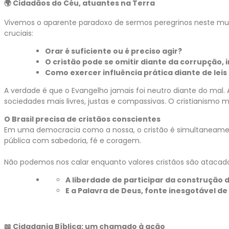
🌍 Cidadãos do Céu, atuantes na Terra
Vivemos o aparente paradoxo de sermos peregrinos neste mun
cruciais:
Orar é suficiente ou é preciso agir?
O cristão pode se omitir diante da corrupção,
Como exercer influência prática diante de leis
A verdade é que o Evangelho jamais foi neutro diante do mal.
sociedades mais livres, justas e compassivas. O cristianismo m
O Brasil precisa de cristãos conscientes
Em uma democracia como a nossa, o cristão é simultaneamente
pública com sabedoria, fé e coragem.
Não podemos nos calar enquanto valores cristãos são atacad
A liberdade de participar da construção d
E a Palavra de Deus, fonte inesgotável de 
📖 Cidadania Bíblica: um chamado à ação