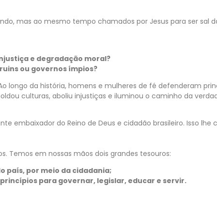
do, mas ao mesmo tempo chamados por Jesus para ser sal da t
 injustiça e degradação moral?
 ruins ou governos ímpios?
 Ao longo da história, homens e mulheres de fé defenderam prin
oldou culturas, aboliu injustiças e iluminou o caminho da verda
 embaixador do Reino de Deus e cidadão brasileiro. Isso lhe 
os. Temos em nossas mãos dois grandes tesouros:
o país, por meio da cidadania;
princípios para governar, legislar, educar e servir.