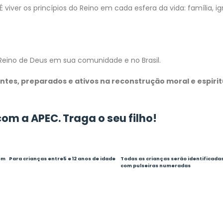
viver os princípios do Reino em cada esfera da vida: família, igr
”
 Reino de Deus em sua comunidade e no Brasil.
tes, preparados e ativos na reconstrução moral e espirit
com a APEC
. Traga o seu filho!
em
Para crianças entre
5 e 12 anos de idade
Todas as crianças serão
identificada
com pulseiras
numeradas