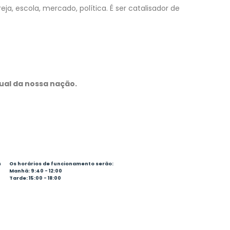
eja, escola, mercado, política. É ser catalisador de
ual da nossa nação.
s
Os horários de funcionamento serão:
Manhã: 9:40 - 12:00
Tarde: 15:00 - 18:00